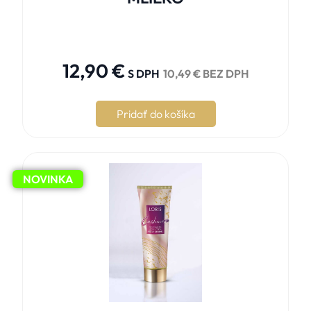





12,90
€
S DPH
10,49
€
BEZ DPH
Pridať do košíka
NOVINKA