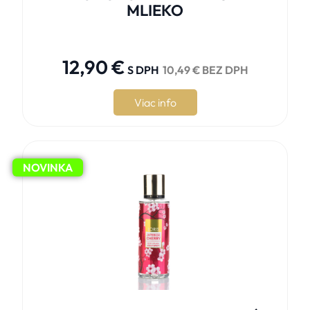
MLIEKO





12,90
€
S DPH
10,49
€
BEZ DPH
Viac info
NOVINKA