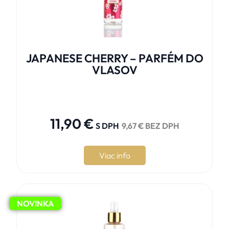
JAPANESE CHERRY – PARFÉM DO
VLASOV





11,90
€
S DPH
9,67
€
BEZ DPH
Viac info
NOVINKA