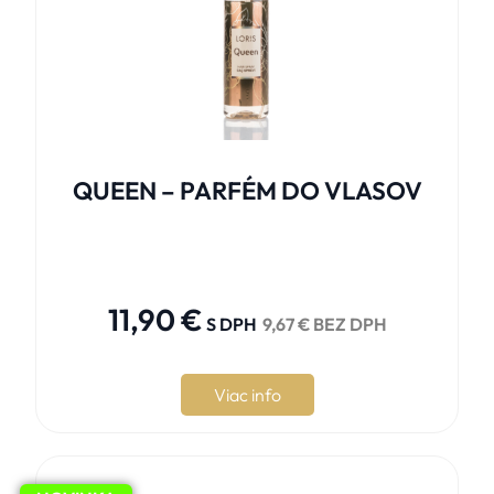
QUEEN – PARFÉM DO VLASOV





11,90
€
S DPH
9,67
€
BEZ DPH
Viac info