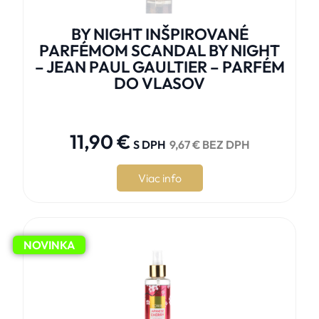
BY NIGHT INŠPIROVANÉ
PARFÉMOM SCANDAL BY NIGHT
– JEAN PAUL GAULTIER – PARFÉM
DO VLASOV





11,90
€
S DPH
9,67
€
BEZ DPH
Viac info
NOVINKA