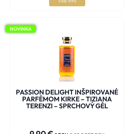
Viac info
NOVINKA
PASSION DELIGHT INŠPIROVANÉ
PARFÉMOM KIRKE – TIZIANA
TERENZI – SPRCHOVÝ GÉL





9,90
€