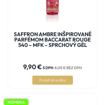
SAFFRON AMBRE INŠPIROVANÉ
PARFÉMOM BACCARAT ROUGE
540 – MFK – SPRCHOVÝ GÉL





9,90
€
S DPH
8,05
€
BEZ DPH
Pridať do košíka
NOVINKA