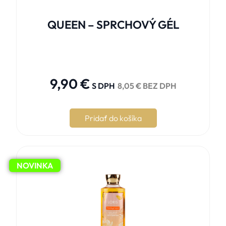
QUEEN – SPRCHOVÝ GÉL





9,90
€
S DPH
8,05
€
BEZ DPH
Pridať do košíka
NOVINKA