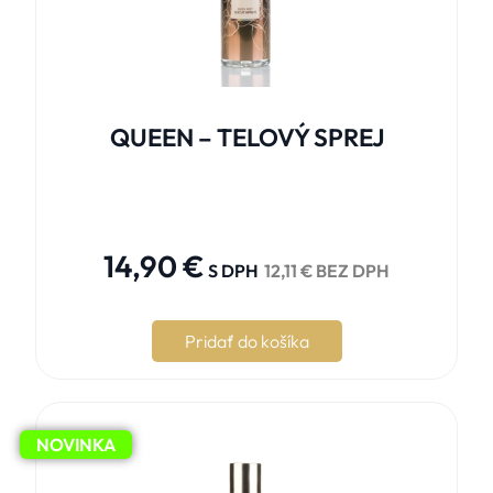
QUEEN – TELOVÝ SPREJ





14,90
€
S DPH
12,11
€
BEZ DPH
Pridať do košíka
NOVINKA