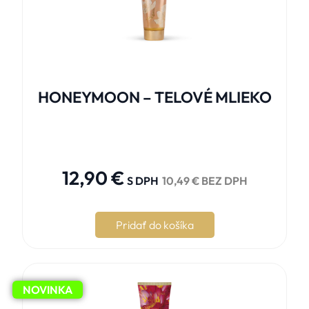
HONEYMOON – TELOVÉ MLIEKO





12,90
€
S DPH
10,49
€
BEZ DPH
Pridať do košíka
NOVINKA