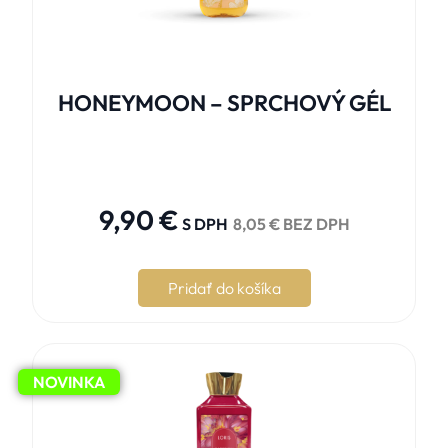
HONEYMOON – SPRCHOVÝ GÉL





9,90
€
S DPH
8,05
€
BEZ DPH
Pridať do košíka
NOVINKA