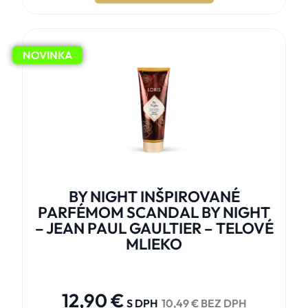
NOVINKA
BY NIGHT INŠPIROVANÉ
PARFÉMOM SCANDAL BY NIGHT
– JEAN PAUL GAULTIER – TELOVÉ
MLIEKO





12,90
€
S DPH
10,49
€
BEZ DPH