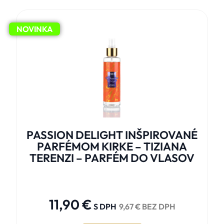
NOVINKA
PASSION DELIGHT INŠPIROVANÉ
PARFÉMOM KIRKE – TIZIANA
TERENZI – PARFÉM DO VLASOV





11,90
€
S DPH
9,67
€
BEZ DPH