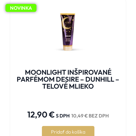
NOVINKA
MOONLIGHT INŠPIROVANÉ
PARFÉMOM DESIRE – DUNHILL –
TELOVÉ MLIEKO





12,90
€
S DPH
10,49
€
BEZ DPH
Pridať do košíka