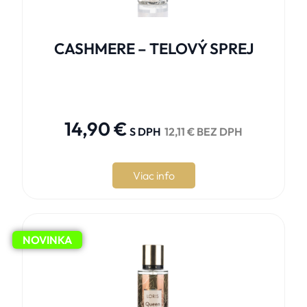
CASHMERE – TELOVÝ SPREJ





14,90
€
S DPH
12,11
€
BEZ DPH
Viac info
NOVINKA