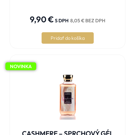





9,90
€
S DPH
8,05
€
BEZ DPH
Pridať do košíka
NOVINKA
CASHMERE – SPRCHOVÝ GÉL