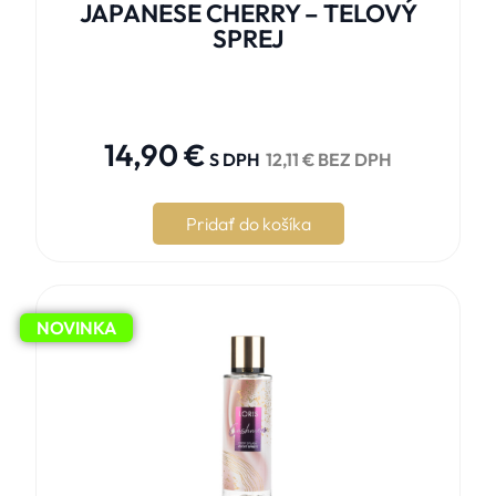
JAPANESE CHERRY – TELOVÝ
SPREJ





14,90
€
S DPH
12,11
€
BEZ DPH
Pridať do košíka
NOVINKA