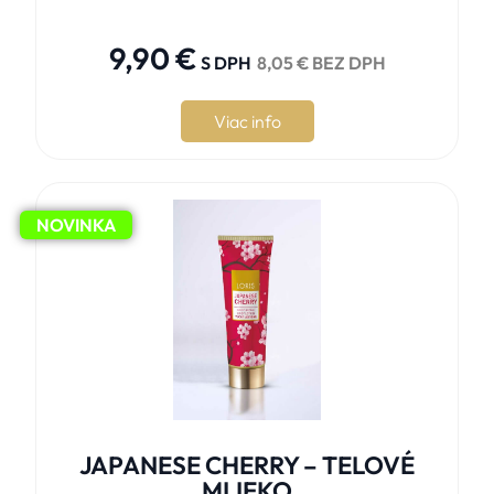





9,90
€
S DPH
8,05
€
BEZ DPH
Viac info
NOVINKA
JAPANESE CHERRY – TELOVÉ
MLIEKO