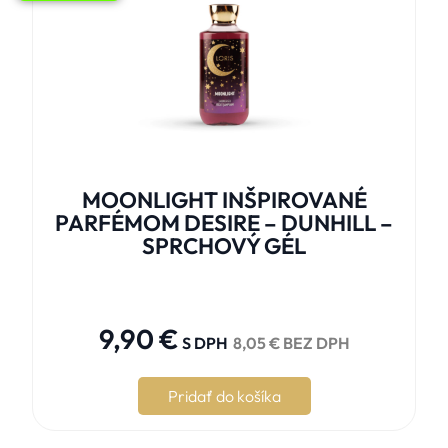
MOONLIGHT INŠPIROVANÉ
PARFÉMOM DESIRE – DUNHILL –
SPRCHOVÝ GÉL





9,90
€
S DPH
8,05
€
BEZ DPH
Pridať do košíka