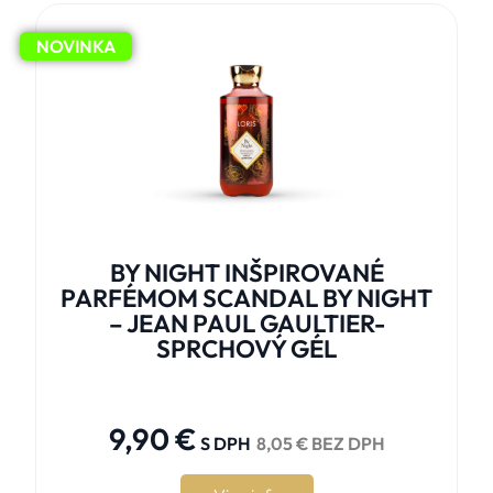
NOVINKA
BY NIGHT INŠPIROVANÉ
PARFÉMOM SCANDAL BY NIGHT
– JEAN PAUL GAULTIER-
SPRCHOVÝ GÉL





9,90
€
S DPH
8,05
€
BEZ DPH