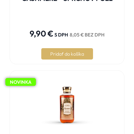





9,90
€
S DPH
8,05
€
BEZ DPH
Pridať do košíka
NOVINKA