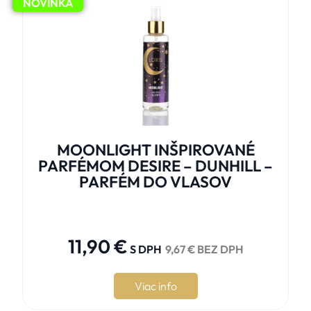
NOVINKA
MOONLIGHT INŠPIROVANÉ
PARFÉMOM DESIRE – DUNHILL –
PARFÉM DO VLASOV





11,90
€
S DPH
9,67
€
BEZ DPH
Viac info