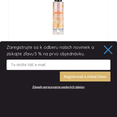
HONEYMOON- TELOVÝ SPREJ
Zaregistrujte sa k odberu našich noviniek a
získajte zľavu
5 % na prvú objednávku.





14,90
€
Registrovať a získať zľavu
S DPH
12,11
€
BEZ DPH
Zásady spracovania osobných údajov
Pridať do košíka
0
0,00
€