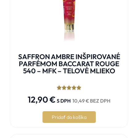
SAFFRON AMBRE INŠPIROVANÉ
PARFÉMOM BACCARAT ROUGE
540 – MFK – TELOVÉ MLIEKO





12,90
€
S DPH
10,49
€
BEZ DPH
Pridať do košíka