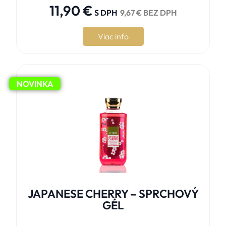
11,90
€
S DPH
9,67
€
BEZ DPH
Viac info
NOVINKA
JAPANESE CHERRY – SPRCHOVÝ
GÉL