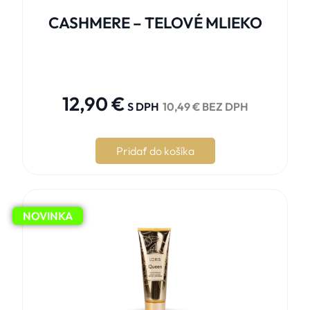
CASHMERE – TELOVÉ MLIEKO





12,90
€
S DPH
10,49
€
BEZ DPH
Pridať do košíka
NOVINKA