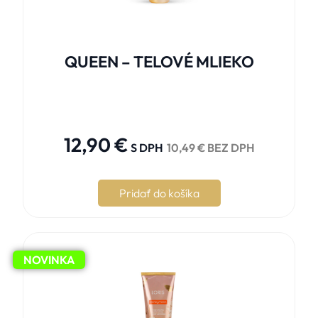
QUEEN – TELOVÉ MLIEKO





12,90
€
S DPH
10,49
€
BEZ DPH
Pridať do košíka
NOVINKA