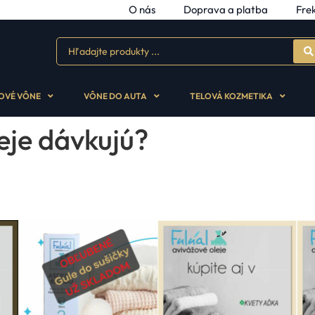
O nás
Doprava a platba
Fre
OVÉ VÔNE
VÔNE DO AUTA
TELOVÁ KOZMETIKA
eje dávkujú?