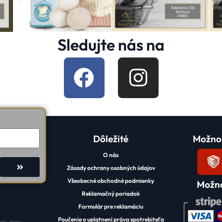
Sledujte nás na
Dôležité
Možnos
O nás
Zásady ochrany osobných údajov
Všeobecné obchodné podmienky
Možno
Reklamačný poriadok
Formulár pre reklamáciu
Poučenie o uplatnení práva spotrebiteľa