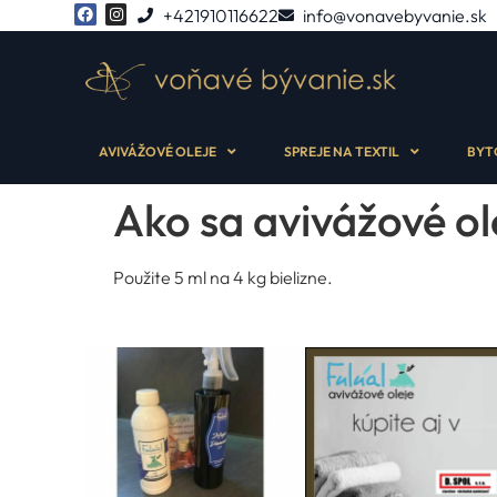
+421910116622
info@vonavebyvanie.sk
AVIVÁŽOVÉ OLEJE
SPREJE NA TEXTIL
BYT
Ako sa avivážové ol
Použite 5 ml na 4 kg bielizne.