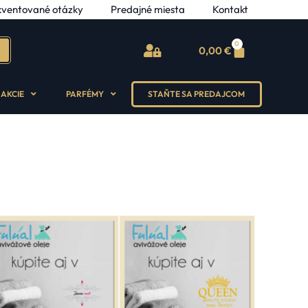
kventované otázky
Predajné miesta
Kontakt
0
0,00
€
AKCIE
PARFÉMY
STAŇTE SA PREDAJCOM