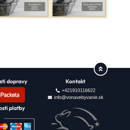
ti dopravy
Kontakt
+421910116622
info@vonavebyvanie.sk
sti platby