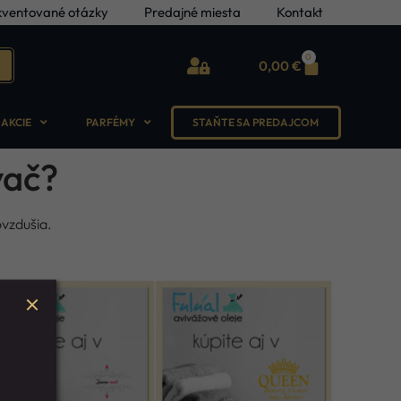
kventované otázky
Predajné miesta
Kontakt
0
0,00
€
AKCIE
PARFÉMY
STAŇTE SA PREDAJCOM
vač?
ovzdušia.