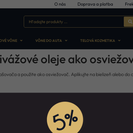
O nás
Doprava a platba
Fre
OVÉ VÔNE
VÔNE DO AUTA
TELOVÁ KOZMETIKA
ivážové oleje ako osviežo
ašovača a použite ako osviežovač. Aplikujte na bielizeň alebo do 