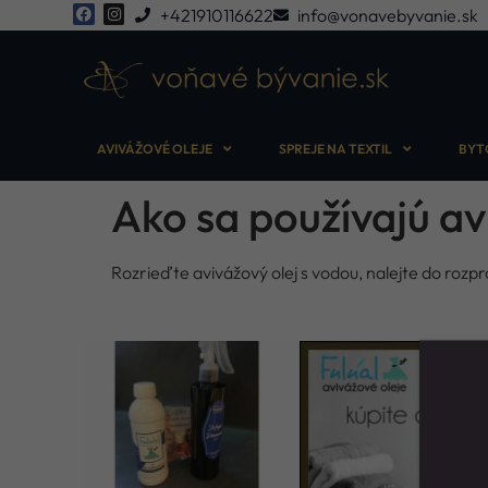
+421910116622
info@vonavebyvanie.sk
AVIVÁŽOVÉ OLEJE
SPREJE NA TEXTIL
BYT
Ako sa používajú av
Rozrieďte avivážový olej s vodou, nalejte do rozpr