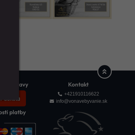
ti dopravy
Kontakt
+421910116622
info@vonavebyvanie.sk
sti platby