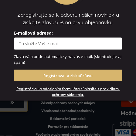
Zaregistrujte sa k odberu našich noviniek a
získajte zľavu
5 % na prvú objednávku.
Sledujte nás na
E-mailová adresa:
Zľava vám príde automaticky na váš e-mail.
(skontrolujte aj
spam)
Registrovať a získať zľavu
Dôležité
Možnos
Registráciou a odoslaním formulára súhlasíte s pravidlami
ochrany súkromia.
O nás
Zásady ochrany osobných údajov
Všeobecné obchodné podmienky
Možno
Reklamačný poriadok
Formulár pre reklamáciu
Poučenie o uplatnení práva spotrebiteľa