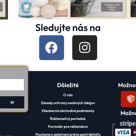
Sledujte nás na
Dôležité
Možnos
O nás
Zásady ochrany osobných údajov
Všeobecné obchodné podmienky
Možno
Reklamačný poriadok
Formulár pre reklamáciu
Poučenie o uplatnení práva spotrebiteľa