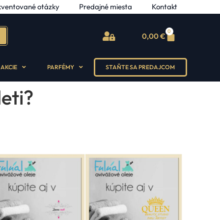
kventované otázky
Predajné miesta
Kontakt
0
0,00
€
AKCIE
PARFÉMY
STAŇTE SA PREDAJCOM
eti?