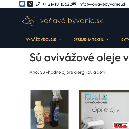
+421910116622
info@vonavebyvanie.sk
AVIVÁŽOVÉ OLEJE
SPREJE NA TEXTIL
BYT
Sú avivážové oleje v
Áno. Sú vhodné aj pre alergikov a deti.