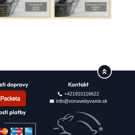
ti dopravy
Kontakt
+421910116622
info@vonavebyvanie.sk
sti platby