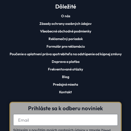
Dôležité
O nás
Zásady ochrany osobných údajov
Všeobecné obchodné podmienky
Reklamačný poriadok
Formulár pre reklamáciu
Poučenie o uplatnení práva spotrebiteľa na odstúpenie od kúpnej zmluvy
Doprava a platba
Frekventované otázky
Blog
Predajné miesta
Kontakt
Prihláste sa k odberu noviniek
Zásad
Súhlasím s použitím mojich osobných údajov v zmysle