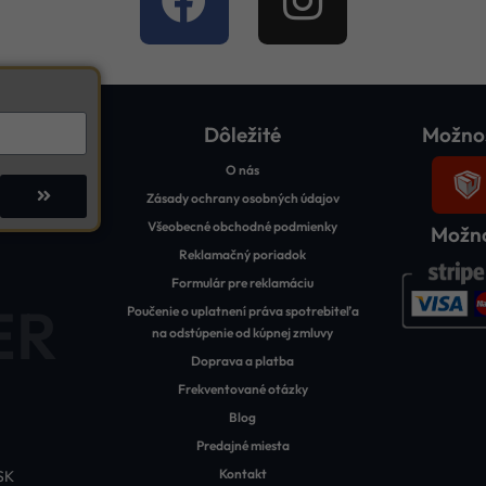
Dôležité
Možnos
O nás
Zásady ochrany osobných údajov
Všeobecné obchodné podmienky
Možno
Reklamačný poriadok
Formulár pre reklamáciu
ER
Poučenie o uplatnení práva spotrebiteľa
na odstúpenie od kúpnej zmluvy
Doprava a platba
Frekventované otázky
Blog
Predajné miesta
Kontakt
SK