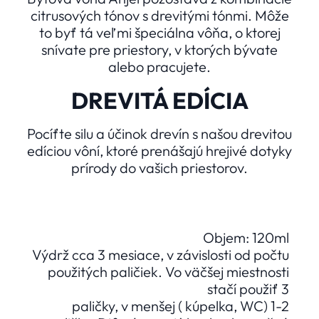
citrusových tónov s drevitými tónmi. Môže
to byť tá veľmi špeciálna vôňa, o ktorej
snívate pre priestory, v ktorých bývate
alebo pracujete.
DREVITÁ EDÍCIA
Pocíťte silu a účinok drevín s našou drevitou
edíciou vôní, ktoré prenášajú hrejivé dotyky
prírody do vašich priestorov.
Objem: 120ml
Výdrž cca 3 mesiace, v závislosti od počtu
použitých paličiek. Vo väčšej miestnosti
stačí použiť 3
paličky, v menšej ( kúpelka, WC) 1-2