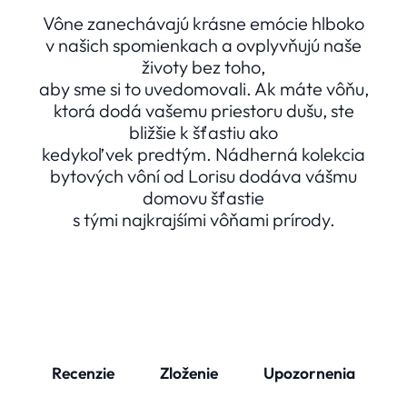
Vône zanechávajú krásne emócie hlboko
v našich spomienkach a ovplyvňujú naše
životy bez toho,
aby sme si to uvedomovali. Ak máte vôňu,
ktorá dodá vašemu priestoru dušu, ste
bližšie k šťastiu ako
kedykoľvek predtým. Nádherná kolekcia
bytových vôní od Lorisu dodáva vášmu
domovu šťastie
s tými najkrajśími vôňami prírody.
Recenzie
Zloženie
Upozornenia