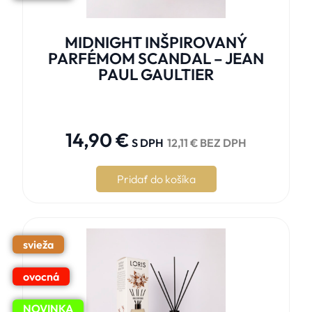
MIDNIGHT INŠPIROVANÝ
PARFÉMOM SCANDAL – JEAN
PAUL GAULTIER





14,90
€
S DPH
12,11
€
BEZ DPH
Pridať do košíka
svieža
ovocná
NOVINKA