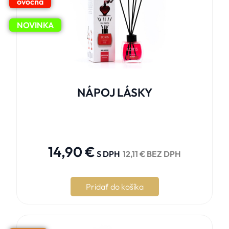
ovocná
NOVINKA
NÁPOJ LÁSKY





14,90
€
S DPH
12,11
€
BEZ DPH
Pridať do košíka