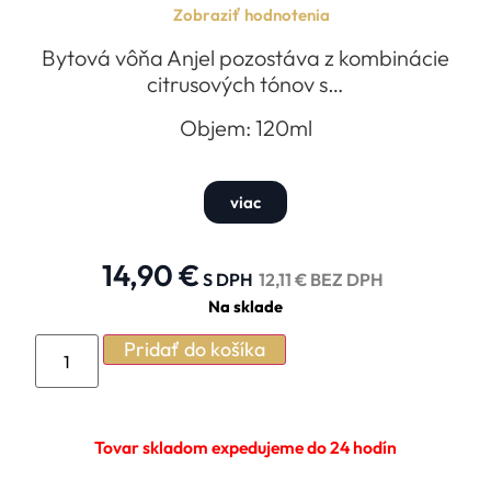
Zobraziť hodnotenia
Bytová vôňa Anjel pozostáva z kombinácie
citrusových tónov s…
Objem: 120ml
viac
14,90
€
S DPH
12,11
€
BEZ DPH
Na sklade
Pridať do košíka
Tovar skladom expedujeme do 24 hodín