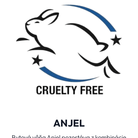
ANJEL
Bytová vôňa Anjel pozostáva z kombinácie