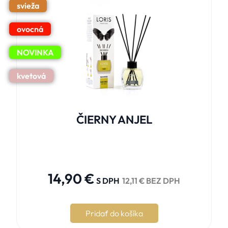
svieža
ovocná
NOVINKA
kvetová
ČIERNY ANJEL





14,90
€
S DPH
12,11
€
BEZ DPH
Pridať do košíka