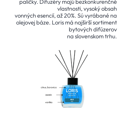
paličky. Difuzéry majú bezkonkurenčné
vlastnosti, vysoký obsah
vonných esencií, až 20%. Sú vyrábané na
olejovej báze. Loris má najširší sortiment
bytových difúzerov
na slovenskom trhu.