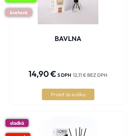
kvetová
BAVLNA





14,90
€
S DPH
12,11
€
BEZ DPH
Pridať do košíka
sladká