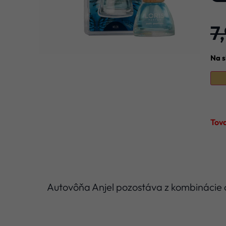
7
Na s
Tov
Autovôňa Anjel pozostáva z kombinácie ci