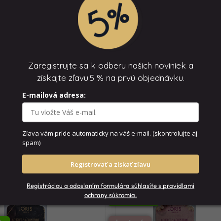
Zloženie
Zaregistrujte sa k odberu našich noviniek a
získajte zľavu
5 % na prvú objednávku.
E-mailová adresa:
íci, ktorí si ho kúpili.
Zľava vám príde automaticky na váš e-mail.
(skontrolujte aj
spam)
Registrovať a získať zľavu
Registráciou a odoslaním formulára súhlasíte s pravidlami
ochrany súkromia.
NOVINKA