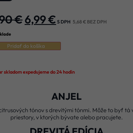
,90
€
6,99
€
S DPH
5,68
€
BEZ DPH
klade
Pridať do košíka
ar skladom expedujeme do 24 hodín
ANJEL
trusových tónov s drevitými tónmi. Môže to byť tá v
priestory, v ktorých bývate alebo pracujete.
DREVITÁ EDÍCIA