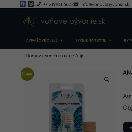
+421910116622
info@vonavebyvanie.sk
AVIVÁŽOVÉ OLEJE
SPREJE NA TEXTIL
BYT
Domov
/
Vône do auta
/ Anjel
AN
Zľava!
Aut
Obj
v