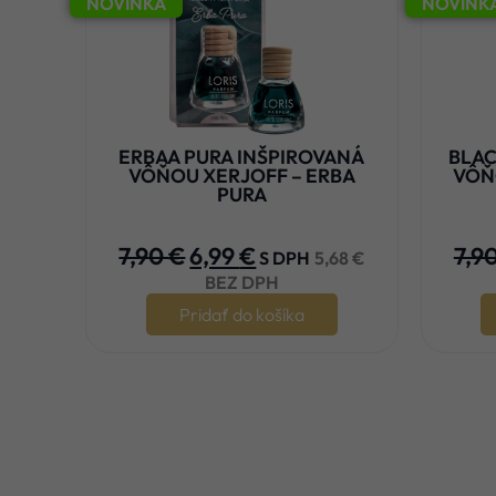
NOVINKA
NOVINK
ERBAA PURA INŠPIROVANÁ
BLAC
VÔŇOU XERJOFF – ERBA
VÔŇ
PURA





7,90
€
6,99
€
7,9
S DPH
5,68
€
BEZ DPH
Pridať do košíka