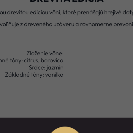
šou drevitou edíciou vôní, ktoré prenášajú hrejivé do
voľňuje z dreveného uzáveru a rovnomerne prevoni
Zloženie vône:
hné tóny: citrus, borovica
Srdce: jazmín
Základné tóny: vanilka