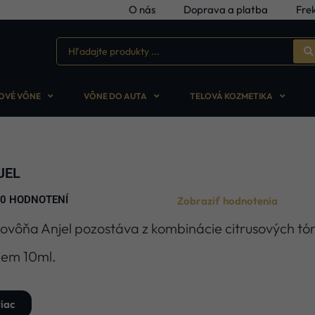
O nás
Doprava a platba
Fre
OVÉ VÔNE
VÔNE DO AUTA
TELOVÁ KOZMETIKA
JEL
0 HODNOTENÍ





Zobraziť hodnotenia
ovôňa Anjel pozostáva z kombinácie citrusových tó
em 10ml.
iac