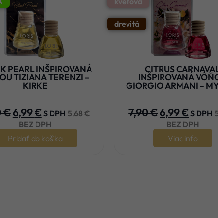
A
kvetová
drevitá
K PEARL INŠPIROVANÁ
CITRUS CARNAVA
OU TIZIANA TERENZI –
INŠPIROVANÁ VÔŇ
KIRKE
GIORGIO ARMANI – M










0
€
6,99
€
7,90
€
6,99
€
S DPH
5,68
€
S DPH
BEZ DPH
BEZ DPH
Pridať do košíka
Viac info