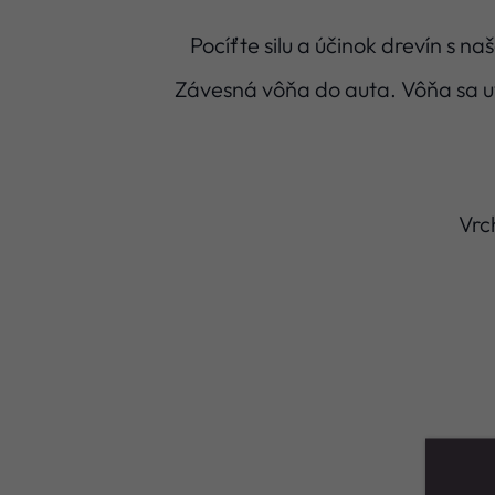
Pocíťte silu a účinok drevín s na
Závesná vôňa do auta. Vôňa sa u
Vrc