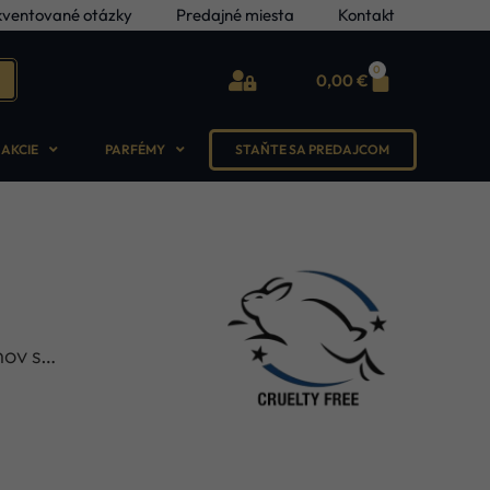
kventované otázky
Predajné miesta
Kontakt
0
0,00
€
AKCIE
PARFÉMY
STAŇTE SA PREDAJCOM
nov s…