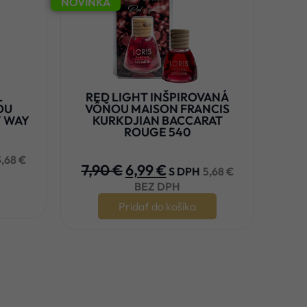
NOVINKA
L
RED LIGHT INŠPIROVANÁ
OU
VÔŇOU MAISON FRANCIS
Y WAY
KURKDJIAN BACCARAT
ROUGE 540





5,68
€
7,90
€
6,99
€
S DPH
5,68
€
BEZ DPH
Pridať do košíka