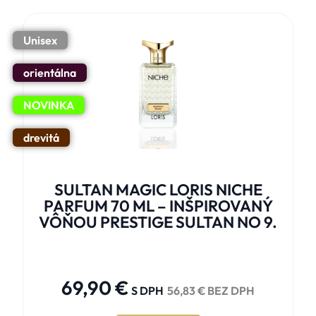
Unisex
orientálna
NOVINKA
drevitá
SULTAN MAGIC LORIS NICHE
PARFUM 70 ML – INŠPIROVANÝ
VÔŇOU PRESTIGE SULTAN NO 9.





69,90
€
S DPH
56,83
€
BEZ DPH