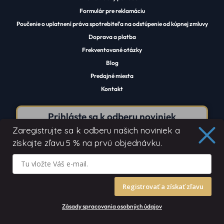
Formulár pre reklamáciu
Poučenie o uplatnení práva spotrebiteľa na odstúpenie od kúpnej zmluvy
Doprava a platba
Frekventované otázky
Blog
Predajné miesta
Kontakt
Prihláste sa k odberu noviniek
Zaregistrujte sa k odberu našich noviniek a
získajte zľavu
5 % na prvú objednávku.
Zásad
Súhlasím s použitím mojich osobných údajov v zmysle
ochrany osobných údajov
Registrovať a získať zľavu
Zásady spracovania osobných údajov
Sleboda
© 2018 – 2026 vonavebyvanie.sk, tvorba stránky
SK