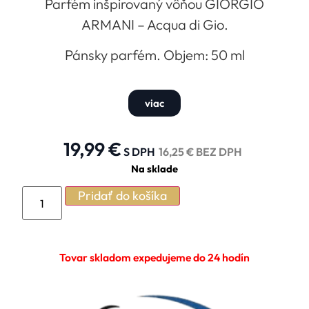
Parfém inšpirovaný vôňou GIORGIO
ARMANI – Acqua di Gio.
Pánsky parfém. Objem: 50 ml
viac
19,99
€
S DPH
16,25
€
BEZ DPH
Na sklade
Pridať do košíka
Tovar skladom expedujeme do 24 hodín