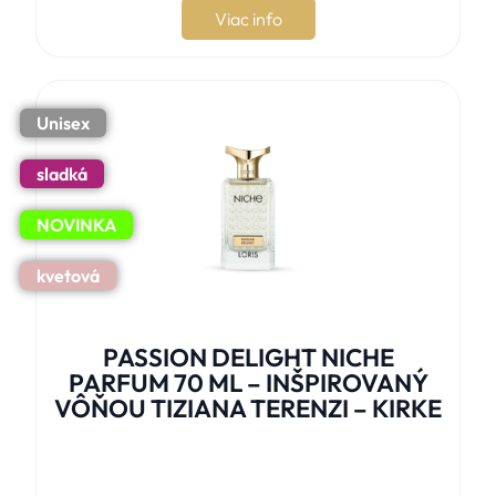
Viac info
Unisex
sladká
NOVINKA
kvetová
PASSION DELIGHT NICHE
PARFUM 70 ML – INŠPIROVANÝ
VÔŇOU TIZIANA TERENZI – KIRKE




