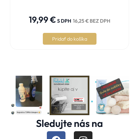





19,99
€
S DPH
16,25
€
BEZ DPH
Pridať do košíka
Sledujte nás na