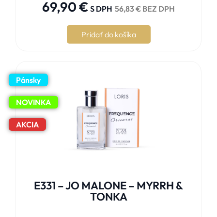
69,90
€
S DPH
56,83
€
BEZ DPH
Pridať do košíka
Pánsky
NOVINKA
AKCIA
E331 – JO MALONE – MYRRH &
TONKA