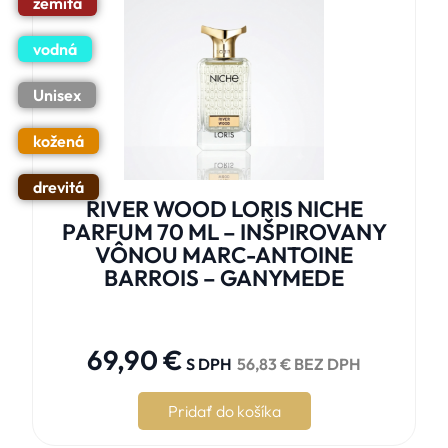
zemitá
vodná
Unisex
kožená
drevitá
RIVER WOOD LORIS NICHE
PARFUM 70 ML – INŠPIROVANY
VÔNOU MARC-ANTOINE
BARROIS – GANYMEDE





69,90
€
S DPH
56,83
€
BEZ DPH
Pridať do košíka