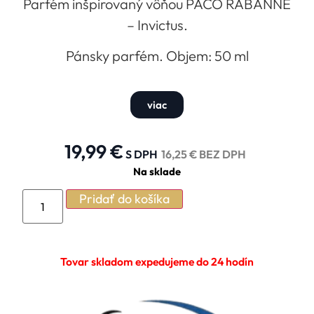
Parfém inšpirovaný vôňou PACO RABANNE
– Invictus.
Pánsky parfém. Objem: 50 ml
viac
19,99
€
S DPH
16,25
€
BEZ DPH
Na sklade
Pridať do košíka
Tovar skladom expedujeme do 24 hodín