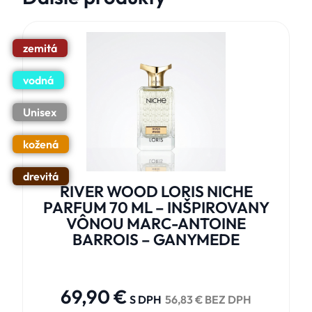
zemitá
vodná
Unisex
kožená
drevitá
RIVER WOOD LORIS NICHE
PARFUM 70 ML – INŠPIROVANY
VÔNOU MARC-ANTOINE
BARROIS – GANYMEDE





69,90
€
S DPH
56,83
€
BEZ DPH