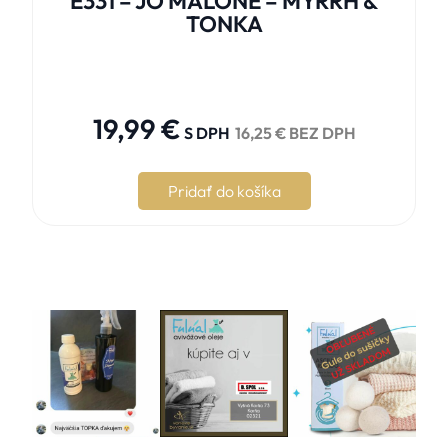
E331 – JO MALONE – MYRRH &
TONKA





19,99
€
S DPH
16,25
€
BEZ DPH
Pridať do košíka