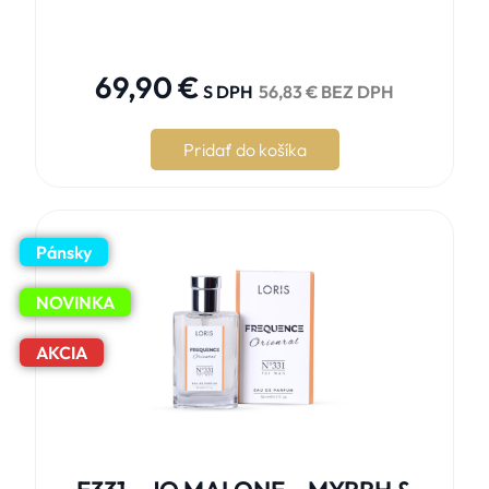





69,90
€
S DPH
56,83
€
BEZ DPH
Pridať do košíka
Pánsky
NOVINKA
AKCIA