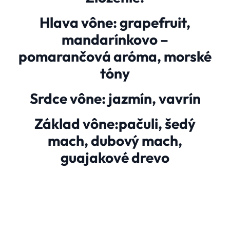
Hlava vône: grapefruit,
mandarínkovo –
pomarančová aróma, morské
tóny
Srdce vône: jazmín, vavrín
Základ vône:pačuli, šedý
mach, dubový mach,
guajakové drevo