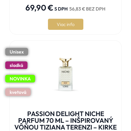
69,90
€
S DPH
56,83
€
BEZ DPH
Viac info
Unisex
sladká
NOVINKA
kvetová
PASSION DELIGHT NICHE
PARFUM 70 ML – INŠPIROVANÝ
VÔŇOU TIZIANA TERENZI – KIRKE