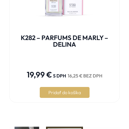
K282 – PARFUMS DE MARLY –
DELINA





19,99
€
S DPH
16,25
€
BEZ DPH
Pridať do košíka