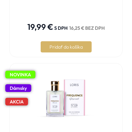





19,99
€
S DPH
16,25
€
BEZ DPH
Pridať do košíka
NOVINKA
Dámsky
AKCIA