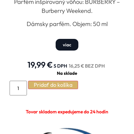
Parfém inšpirovaný vôňou: BURBERRY –
Burberry Weekend.
Dámsky parfém. Objem: 50 ml
viac
19,99
€
S DPH
16,25
€
BEZ DPH
Na sklade
Pridať do košíka
Tovar skladom expedujeme do 24 hodín