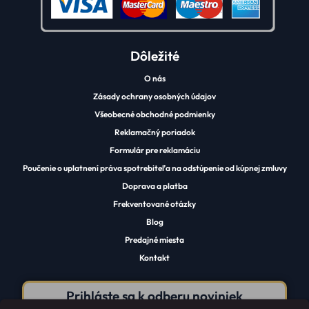
Dôležité
O nás
Zásady ochrany osobných údajov
Všeobecné obchodné podmienky
Reklamačný poriadok
Formulár pre reklamáciu
Poučenie o uplatnení práva spotrebiteľa na odstúpenie od kúpnej zmluvy
Doprava a platba
Frekventované otázky
Blog
Predajné miesta
Kontakt
Prihláste sa k odberu noviniek