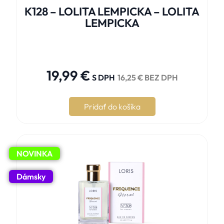
K128 – LOLITA LEMPICKA – LOLITA
LEMPICKA





19,99
€
S DPH
16,25
€
BEZ DPH
Pridať do košíka
NOVINKA
Dámsky