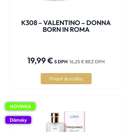
K308 – VALENTINO – DONNA
BORN IN ROMA





19,99
€
S DPH
16,25
€
BEZ DPH
Pridať do košíka
NOVINKA
Dámsky