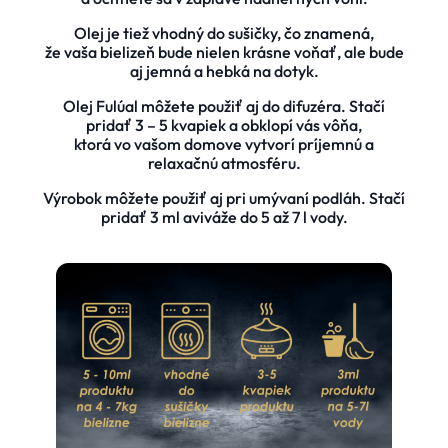
Olej je tiež vhodný do sušičky, čo znamená,
že vaša bielizeň bude nielen krásne voňať, ale bude
aj jemná a hebká na dotyk.
Olej Fulúal môžete použiť aj do difuzéra. Stačí
pridať 3 – 5 kvapiek a obklopí vás vôňa,
ktorá vo vašom domove vytvorí príjemnú a
relaxačnú atmosféru.
Výrobok môžete použiť aj pri umývaní podláh. Stačí
pridať 3 ml aviváže do 5 až 7 l vody.