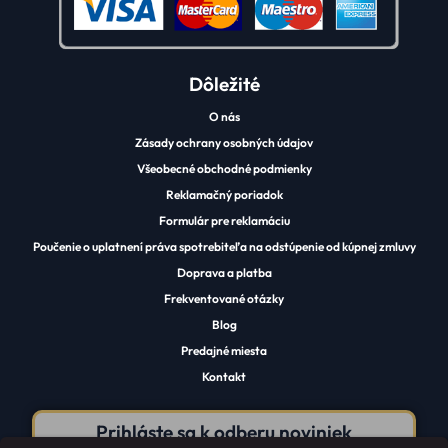
Dôležité
O nás
Zásady ochrany osobných údajov
Všeobecné obchodné podmienky
Reklamačný poriadok
Formulár pre reklamáciu
Poučenie o uplatnení práva spotrebiteľa na odstúpenie od kúpnej zmluvy
Doprava a platba
Frekventované otázky
Blog
Predajné miesta
Kontakt
Prihláste sa k odberu noviniek