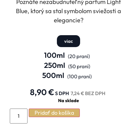
Poznáte nezabudnuteľný parfum Light
Blue, ktorý sa stal symbolom sviežosti a
elegancie?
viac
100ml
(20 praní)
250ml
(50 praní)
500ml
(100 praní)
8,90
€
S DPH
7,24
€
BEZ DPH
Na sklade
Pridať do košíka