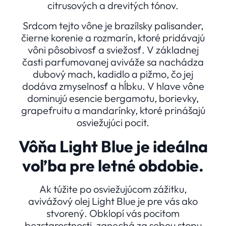
citrusových a drevitých tónov.
Srdcom tejto vône je brazílsky palisander,
čierne korenie a rozmarín, ktoré pridávajú
vôni pôsobivosť a sviežosť. V základnej
časti parfumovanej aviváže sa nachádza
dubový mach, kadidlo a pižmo, čo jej
dodáva zmyselnosť a hĺbku. V hlave vône
dominujú esencie bergamotu, borievky,
grapefruitu a mandarínky, ktoré prinášajú
osviežujúci pocit.
Vôňa Light Blue je ideálna
voľba pre letné obdobie.
Ak túžite po osviežujúcom zážitku,
avivážový olej Light Blue je pre vás ako
stvorený. Obklopí vás pocitom
bezstarostnosti, zanechá za sebou stopu