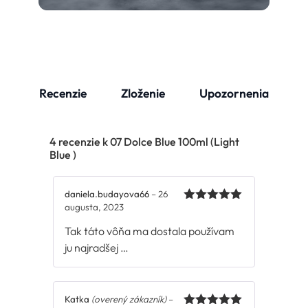
Recenzie
Zloženie
Upozornenia
4 recenzie k
07 Dolce Blue 100ml (Light
Blue )
daniela.budayova66
–
26
augusta, 2023
Hodnotenie
5
z 5
Tak táto vôňa ma dostala používam
ju najradšej …
Katka
(overený zákazník)
–