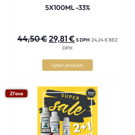
5X100ML -33%





44,50
€
29,81
€
S DPH
24,24
€
BEZ
DPH
Vyber produkty
Zľava