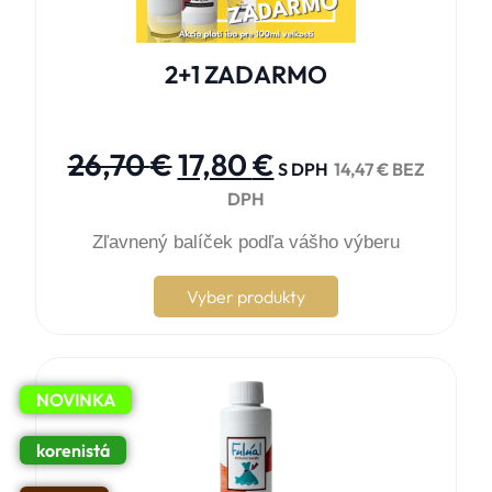
2+1 ZADARMO





26,70
€
17,80
€
S DPH
14,47
€
BEZ
DPH
Zľavnený balíček podľa vášho výberu
Vyber produkty
NOVINKA
korenistá