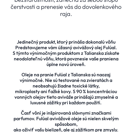
čerstvosti a prenesie vás do dovolenkového
raja.
Jedinečný produkt, ktorý prináša dokonalú vôňu
Predstavujeme vám úžasný avivážový olej Fulúal.
S týmto výnimočným produktom z Talianska získate
neodolateľnú vôňu, ktorá povznesie vaše praniena
úplne novú úroveň.
Oleje na pranie Fulúal z Talianska sú naozaj
výnimočné. Nie sú testované na zvieratách a
neobsahujú žiadne toxické látky,
mikroplasty ani ťažké kovy. S 90 % koncentráciou
vonných olejov tieto aviváže prinášajú zmyselné a
luxusné zážitky pri každom použití.
Časť vôní je inšpirovaná slávnymi značkami
parfumov. Fulúal avivážové oleje sú nielen skvelým
spôsobom,
ako oživiť vašu bielizeň, ale aj zážitkom pre zmysly.