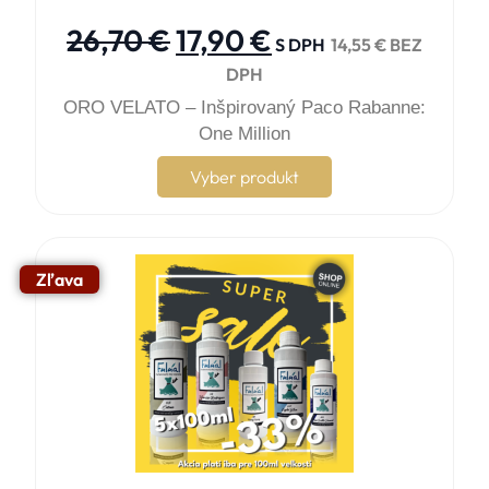





26,70
€
17,90
€
S DPH
14,55
€
BEZ
DPH
ORO VELATO – Inšpirovaný Paco Rabanne:
One Million
Vyber produkt
Zľava