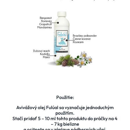
Použitie:
Avivážový olej Fulúal sa vyznačuje jednoduchým
použitím.
Stačí pridať 5 – 10 ml tohto produktu do práčky na 4
– 7 kg bielizne
a ocitnete sa v záplave nádherných vôní.