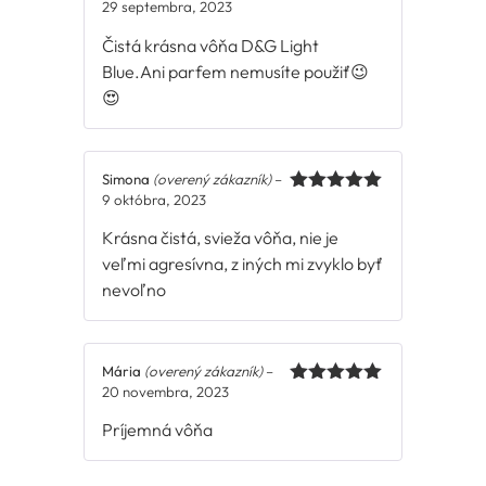
29 septembra, 2023
Hodnotenie
5
z 5
Čistá krásna vôňa D&G Light
Blue.Ani parfem nemusíte použiť😉
😍
Simona
(overený zákazník)
–
9 októbra, 2023
Hodnotenie
5
z 5
Krásna čistá, svieža vôňa, nie je
veľmi agresívna, z iných mi zvyklo byť
nevoľno
Mária
(overený zákazník)
–
20 novembra, 2023
Hodnotenie
5
z 5
Príjemná vôňa