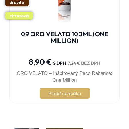
drevitá
citrusová
09 ORO VELATO 100ML (ONE
MILLION)





8,90
€
S DPH
7,24
€
BEZ DPH
ORO VELATO – Inšpirovaný Paco Rabanne:
One Million
Pridať do košíka