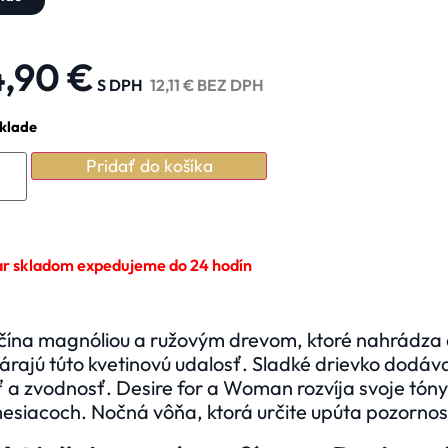
4,90
€
S DPH
12,11
€
BEZ DPH
klade
Pridať do košíka
ar skladom expedujeme do 24 hodín
ačína magnóliou a ružovým drevom, ktoré nahrádza
árajú túto
kvetinovú udalosť. Sladké drievko dodáva 
 a zvodnosť. Desire for a Woman rozvíja svoje tón
esiacoch. Nočná vôňa, ktorá určite upúta pozornos