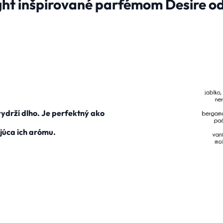
ht inšpirované parfémom Desire od
drží dlho. Je perfektný ako
júca ich arómu.