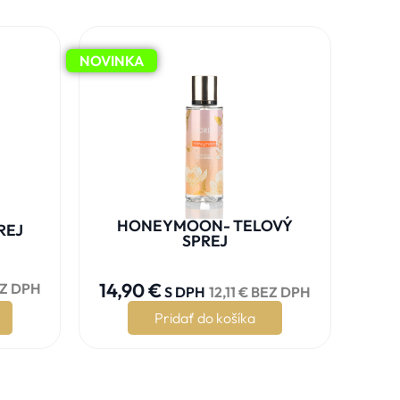
NOVINKA
HONEYMOON- TELOVÝ
REJ
SPREJ





14,90
€
Z DPH
S DPH
12,11
€
BEZ DPH
Pridať do košíka