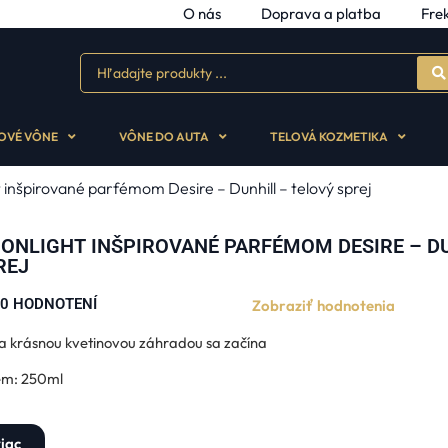
O nás
Doprava a platba
Fre
OVÉ VÔNE
VÔNE DO AUTA
TELOVÁ KOZMETIKA
 inšpirované parfémom Desire – Dunhill – telový sprej
ONLIGHT INŠPIROVANÉ PARFÉMOM DESIRE – DU
REJ
0 HODNOTENÍ





Zobraziť hodnotenia
a krásnou kvetinovou záhradou sa začína
em: 250ml
iac