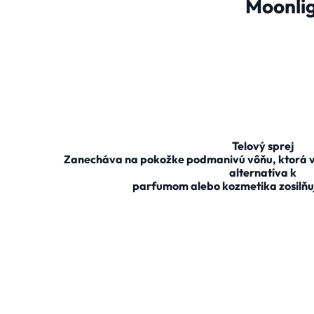
Moonlig
Telový sprej
Zanecháva na pokožke podmanivú vôňu, ktorá vy
alternatíva k
parfumom alebo kozmetika zosilňu