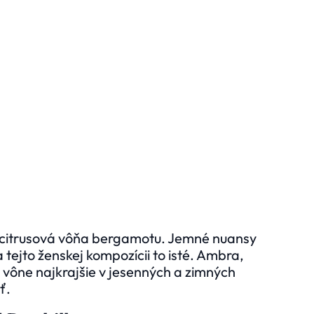
citrusová vôňa bergamotu. Jemné nuansy
tejto ženskej kompozícii to isté. Ambra,
y vône
najkrajšie v jesenných a zimných
ť.