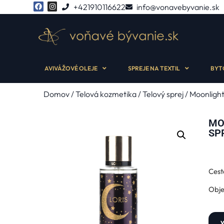
+421910116622
info@vonavebyvanie.sk
AVIVÁŽOVÉ OLEJE
SPREJE NA TEXTIL
BYT
Domov
/
Telová kozmetika
/
Telový sprej
/ Moonlight
MO
SP
Cest
Obj
v