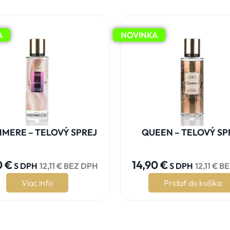
A
NOVINKA
MERE – TELOVÝ SPREJ
QUEEN – TELOVÝ SP










0
€
14,90
€
S DPH
12,11
€
BEZ DPH
S DPH
12,11
€
BE
Viac info
Pridať do košíka