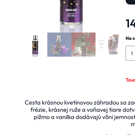
1
Na s
Tov
Cesta krásnou kvetinovou záhradou sa z
frézie, krásnej ruže a voňavej tiare dotv
pižmo a
vanilka dodávajú vôni jemnosť
m