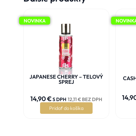
NOVINKA
NOVINK
JAPANESE CHERRY – TELOVÝ
CASH
SPREJ





14,9
14,90
€
S DPH
12,11
€
BEZ DPH
Pridať do košíka