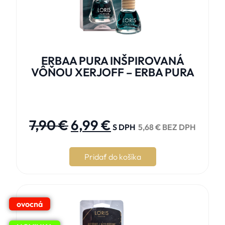
ERBAA PURA INŠPIROVANÁ
VÔŇOU XERJOFF – ERBA PURA





7,90
€
6,99
€
S DPH
5,68
€
BEZ DPH
Pridať do košíka
ovocná