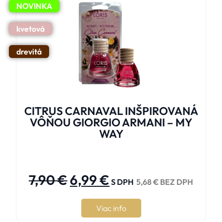
NOVINKA
kvetová
drevitá
CITRUS CARNAVAL INŠPIROVANÁ
VÔŇOU GIORGIO ARMANI – MY
WAY





7,90
€
6,99
€
S DPH
5,68
€
BEZ DPH
Viac info