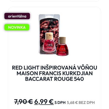
orientálna
NOVINKA
RED LIGHT INŠPIROVANÁ VÔŇOU
MAISON FRANCIS KURKDJIAN
BACCARAT ROUGE 540





7,90
€
6,99
€
S DPH
5,68
€
BEZ DPH