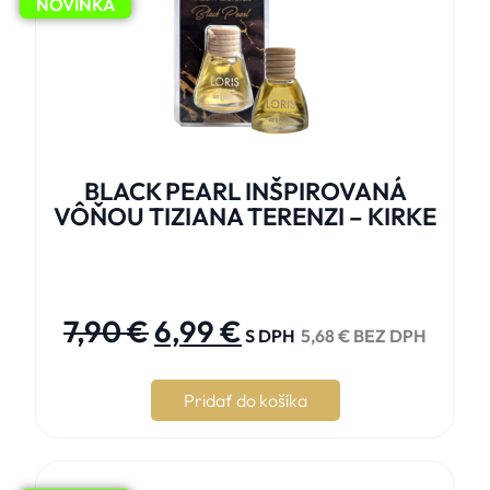
NOVINKA
BLACK PEARL INŠPIROVANÁ
VÔŇOU TIZIANA TERENZI – KIRKE





7,90
€
6,99
€
S DPH
5,68
€
BEZ DPH
Pridať do košíka