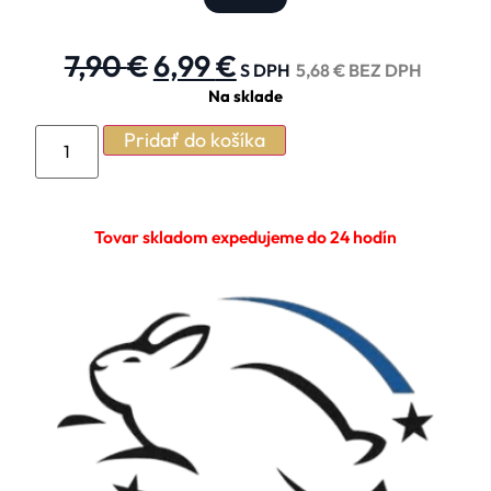
7,90
€
6,99
€
S DPH
5,68
€
BEZ DPH
Na sklade
Pridať do košíka
Tovar skladom expedujeme do 24 hodín