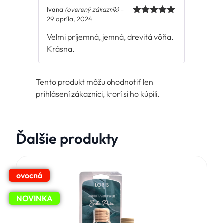
Ivana
(overený zákazník)
–
29 apríla, 2024
Hodnotenie
5
z 5
Velmi príjemná, jemná, drevitá vôňa.
Krásna.
Tento produkt môžu ohodnotiť len
prihlásení zákazníci, ktorí si ho kúpili.
Ďalšie produkty
ovocná
NOVINKA