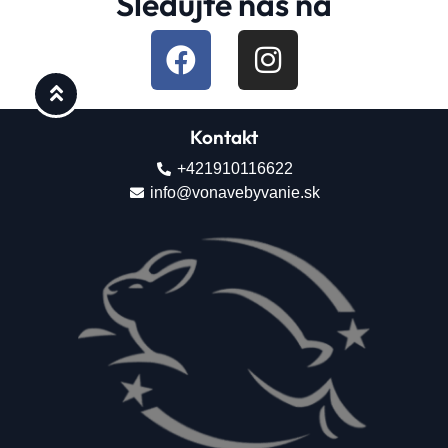
Sledujte nás na
Kontakt
+421910116622
info@vonavebyvanie.sk