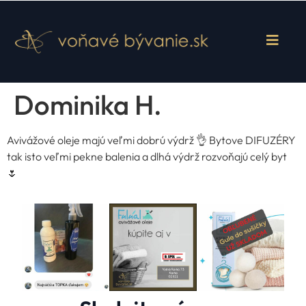
Dominika H.
Avivážové oleje majú veľmi dobrú výdrž 👌 Bytove DIFUZÉRY
tak isto veľmi pekne balenia a dlhá výdrž rozvoňajú celý byt
🌷