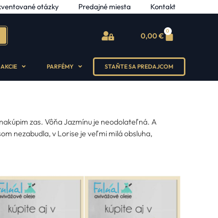
kventované otázky
Predajné miesta
Kontakt
0
0,00
€
AKCIE
PARFÉMY
STAŇTE SA PREDAJCOM
 nakúpim zas. Vôňa Jazmínu je neodolateľná. A
om nezabudla, v Lorise je veľmi milá obsluha,