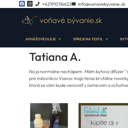
+421910116622
info@vonavebyvanie.sk
AVIVÁŽOVÉ OLEJE
SPREJE NA TEXTIL
BYT
Tatiana A.
No ja normálne nechápem. Mám bytový difúzer “na
pre milovníkov Vianoc majú teraz brutálne novinky
ktorá sa vám bude venovať s úsmevom a ochotne p