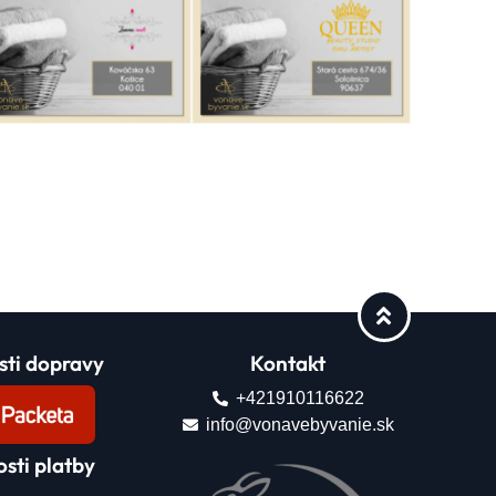
ti dopravy
Kontakt
+421910116622
info@vonavebyvanie.sk
sti platby