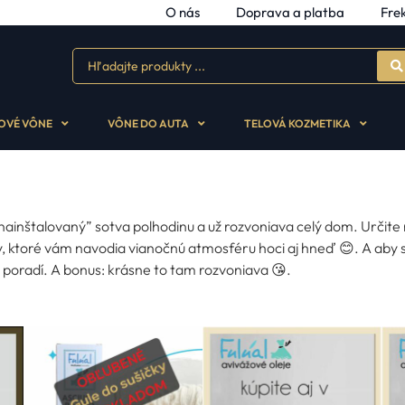
O nás
Doprava a platba
Fre
OVÉ VÔNE
VÔNE DO AUTA
TELOVÁ KOZMETIKA
inštalovaný” sotva polhodinu a už rozvoniava celý dom. Určite
, ktoré vám navodia vianočnú atmosféru hoci aj hneď 😊. A aby s
oradí. A bonus: krásne to tam rozvoniava 😘.