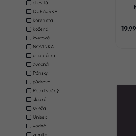
drevitá
DUBAJSKÁ
korenistá
19,9
kožená
kvetová
NOVINKA
orientálna
ovocná
Pánsky
púdrová
Reaktivačný
sladká
svieža
Unisex
vodná
zemitá