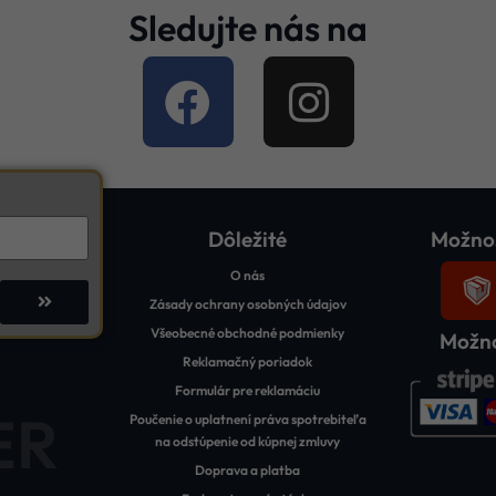
Sledujte nás na
Dôležité
Možnos
O nás
Zásady ochrany osobných údajov
Všeobecné obchodné podmienky
Možno
Reklamačný poriadok
Formulár pre reklamáciu
ER
Poučenie o uplatnení práva spotrebiteľa
na odstúpenie od kúpnej zmluvy
Doprava a platba