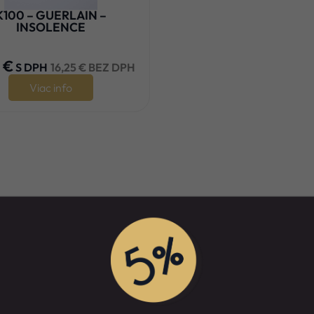
K100 – GUERLAIN –
INSOLENCE





9
€
S DPH
16,25
€
BEZ DPH
Viac info