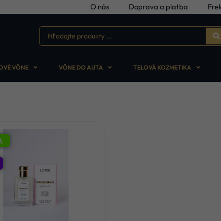
O nás
Doprava a platba
Fre
OVÉ VÔNE
VÔNE DO AUTA
TELOVÁ KOZMETIKA
A