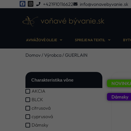
+421910116622
info@vonavebyvanie.sk
AVIVÁŽOVÉ OLEJE
SPREJE NA TEXTIL
BYT
Domov
/ Výrobca / GUERLAIN
Charakteristika vône
NOVINK
AKCIA
Dámsky
BLCK
citrusová
cyprusová
Dámsky