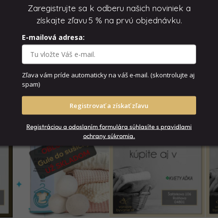
Zaregistrujte sa k odberu našich noviniek a
získajte zľavu
5 % na prvú objednávku.
E-mailová adresa:
Zľava vám príde automaticky na váš e-mail.
(skontrolujte aj
spam)
Registrovať a získať zľavu
Registráciou a odoslaním formulára súhlasíte s pravidlami
ochrany súkromia.