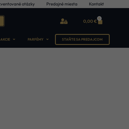
kventované otázky
Predajné miesta
Kontakt
0
0,00
€
AKCIE
PARFÉMY
STAŇTE SA PREDAJCOM