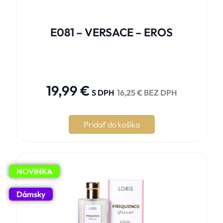
E081 – VERSACE – EROS





19,99
€
S DPH
16,25
€
BEZ DPH
Pridať do košíka
NOVINKA
Dámsky