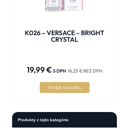
K026 – VERSACE – BRIGHT
CRYSTAL





19,99
€
S DPH
16,25
€
BEZ DPH
Pridať do košíka
Produkty z tejto kategórie