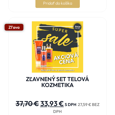
Pridať do košíka
Zľava
ZĽAVNENÝ SET TELOVÁ
KOZMETIKA





37,70
€
33,93
€
S DPH
27,59
€
BEZ
DPH