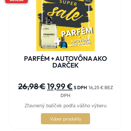
PARFÉM + AUTOVÔNA AKO
DARČEK





26,98
€
19,99
€
S DPH
16,25
€
BEZ
DPH
Zľavnený balíček podľa vášho výberu
Vyber produkty