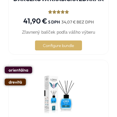





41,90
€
S DPH
34,07
€
BEZ DPH
Zľavnený balíček podľa vášho výberu
Configure bundle
orientálna
drevitá