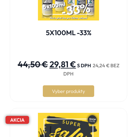
5X100ML -33%





44,50
€
29,81
€
S DPH
24,24
€
BEZ
DPH
Vyber produkty
AKCIA