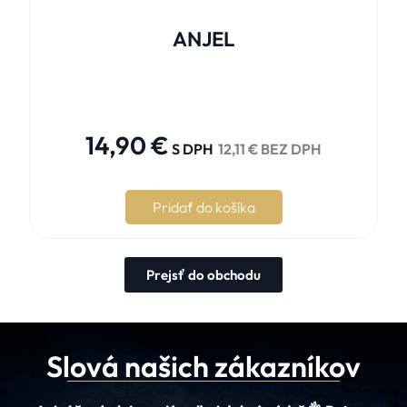
ANJEL





14,90
€
S DPH
12,11
€
BEZ DPH
Pridať do košíka
Prejsť do obchodu
Slová našich zákazníkov