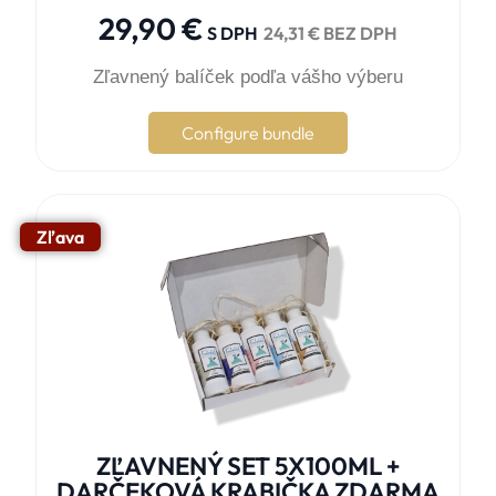
29,90
€
S DPH
24,31
€
BEZ DPH
Zľavnený balíček podľa vášho výberu
Configure bundle
Zľava
ZĽAVNENÝ SET 5X100ML +
DARČEKOVÁ KRABIČKA ZDARMA