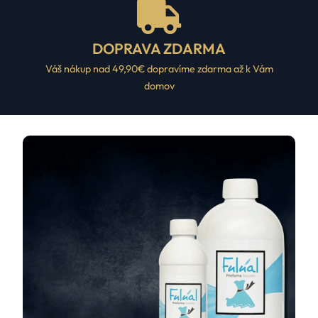
DOPRAVA ZDARMA
Váš nákup nad 49,90€ dopravíme zdarma až k Vám
domov