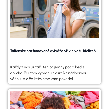
Talianske parfumované aviváže oživia vašu bielizeň
Každý z nás už zažil ten príjemný pocit, keď si
obliekol čerstvo vypranú bielizeň s nádhernou
vôňou. Ale čo keby sme vám povedali,...