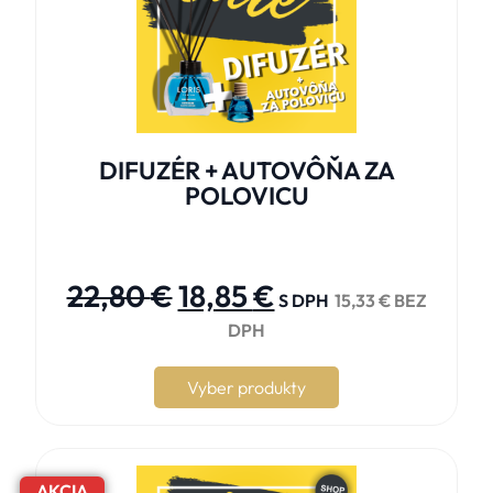
DIFUZÉR + AUTOVÔŇA ZA
POLOVICU





22,80
€
18,85
€
S DPH
15,33
€
BEZ
DPH
Vyber produkty
AKCIA