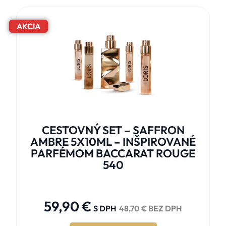
AKCIA
CESTOVNÝ SET – SAFFRON
AMBRE 5X10ML – INŠPIROVANÉ
PARFÉMOM BACCARAT ROUGE
540





59,90
€
S DPH
48,70
€
BEZ DPH