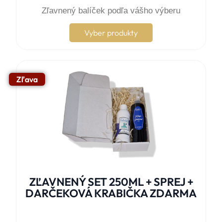
Zľavnený balíček podľa vášho výberu
Vyber produkty
Zľava
ZĽAVNENÝ SET 250ML + SPREJ +
DARČEKOVÁ KRABIČKA ZDARMA




