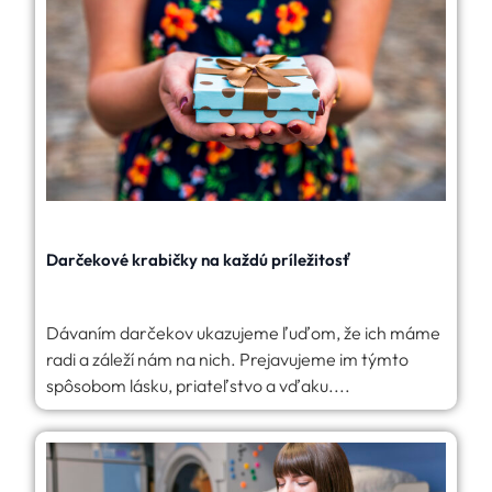
Darčekové krabičky na každú príležitosť
Dávaním darčekov ukazujeme ľuďom, že ich máme
radi a záleží nám na nich. Prejavujeme im týmto
spôsobom lásku, priateľstvo a vďaku....